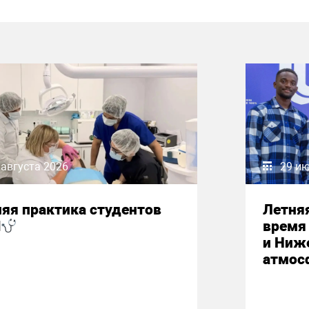
 августа 2026
29 и
яя практика студентов
Летняя
М
время 
и Ниж
атмос