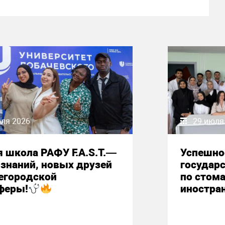
юля 2026
29 июля
 школа РАФУ F.A.S.T.—
Успешно
знаний, новых друзей
государ
егородской
по стом
феры!
иностра