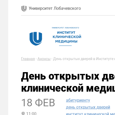
Университет Лобачевского
Главная
-
Анонсы
-
День открытых дверей в Институте
День открытых дв
клинической меди
18 ФЕВ
абитуриенту
день открытых дверей
11:00
институт клинической м