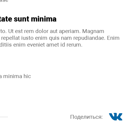
tate sunt minima
cto. Ut est rem dolor aut aperiam. Magnam
 repellat iusto enim quis nam repudiandae. Enim
itiis enim eveniet amet id rerum.
ia minima hic
Поделиться: