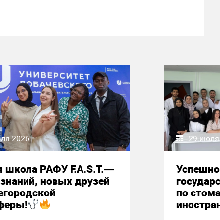
юля 2026
29 июля
 школа РАФУ F.A.S.T.—
Успешно
знаний, новых друзей
государ
егородской
по стом
феры!
иностра