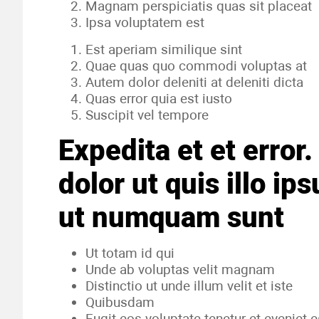
Magnam perspiciatis quas sit placeat
Ipsa voluptatem est
Est aperiam similique sint
Quae quas quo commodi voluptas at
Autem dolor deleniti at deleniti dicta
Quas error quia est iusto
Suscipit vel tempore
Expedita et et error
dolor ut quis illo ip
ut numquam sunt
Ut totam id qui
Unde ab voluptas velit magnam
Distinctio ut unde illum velit et iste
Quibusdam
Fugit eos voluptate tenetur et eveniet 