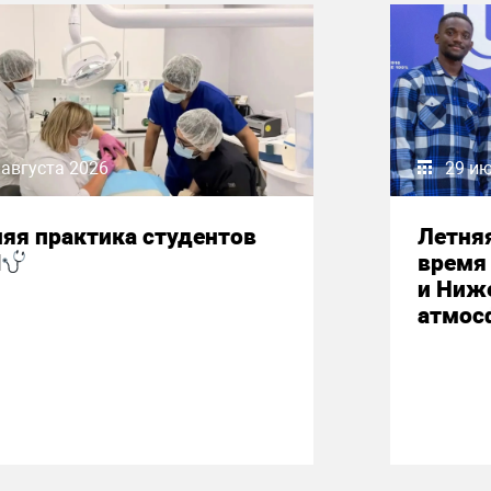
 августа 2026
29 и
яя практика студентов
Летняя
М
время 
и Ниж
атмос