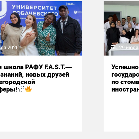
юля 2026
29 июля
 школа РАФУ F.A.S.T.—
Успешно
знаний, новых друзей
государ
егородской
по стом
феры!
иностра