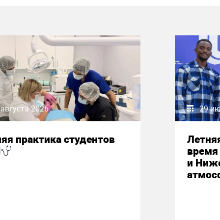
 августа 2026
29 и
яя практика студентов
Летняя
М
время 
и Ниж
атмос