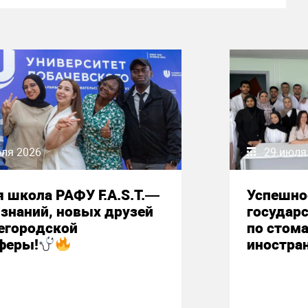
юля 2026
29 июля
 школа РАФУ F.A.S.T.—
Успешно
знаний, новых друзей
государ
егородской
по стом
феры!
иностра