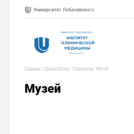
Университет Лобачевского
Главная
-
Об институте
-
Структура
-
Музей
Музей