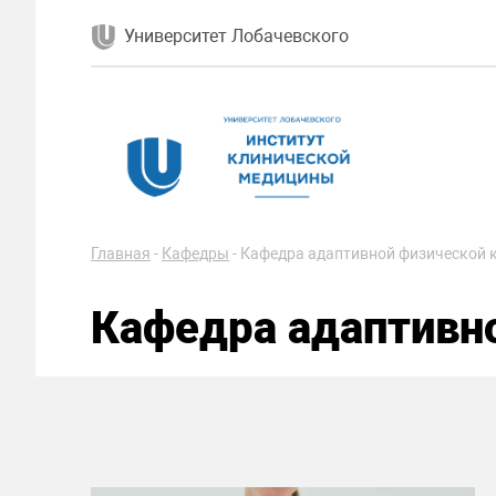
Университет Лобачевского
Главная
-
Кафедры
-
Кафедра адаптивной физической 
Кафедра адаптивн