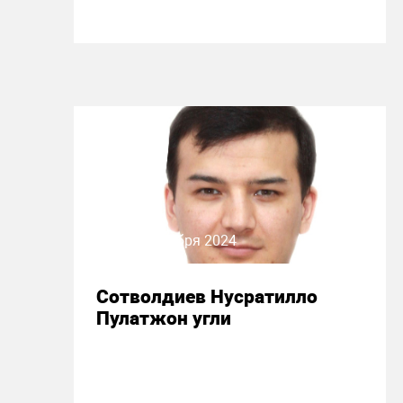
29 сентября 2024
Сотволдиев Нусратилло
Пулатжон угли