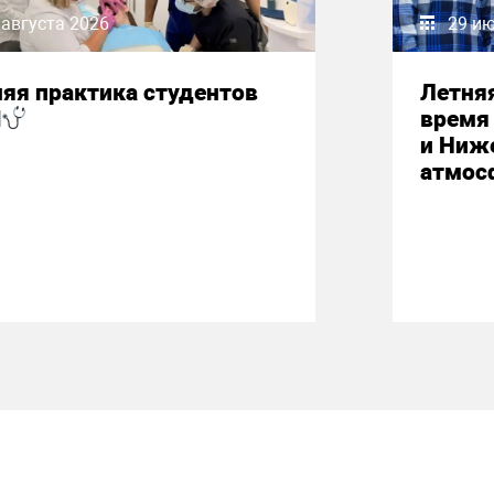
 августа 2026
29 и
яя практика студентов
Летняя
М
время 
и Ниж
атмос