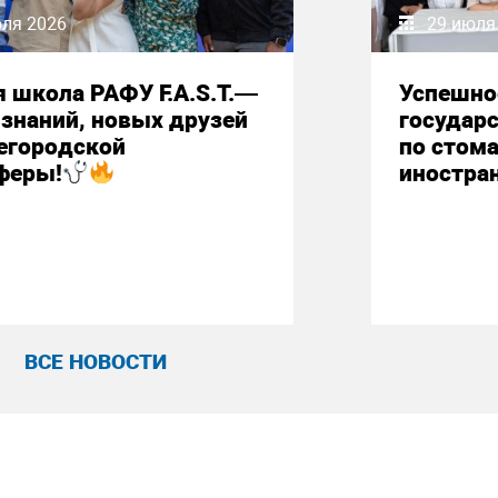
юля 2026
29 июля
 школа РАФУ F.A.S.T.—
Успешно
знаний, новых друзей
государ
егородской
по стом
феры!
иностра
ВСЕ НОВОСТИ