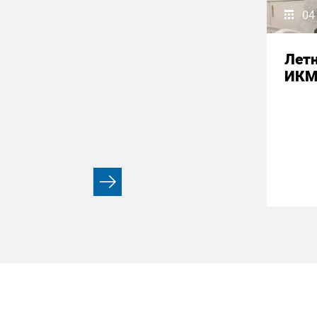
04
Летн
ИК