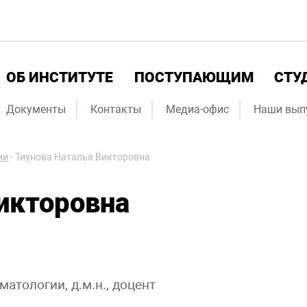
ОБ ИНСТИТУТЕ
ПОСТУПАЮЩИМ
СТУ
Документы
Контакты
Медиа-офис
Наши вып
ии
-
Тиунова Наталья Викторовна
икторовна
тологии, д.м.н., доцент