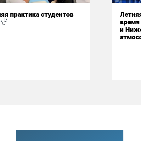
яя практика студентов
Летняя
М
время 
и Ниж
атмос