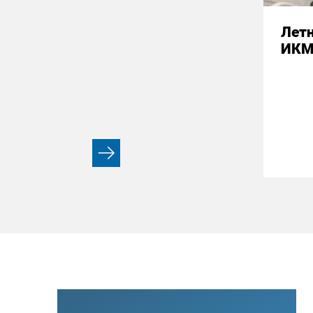
Летн
ИК