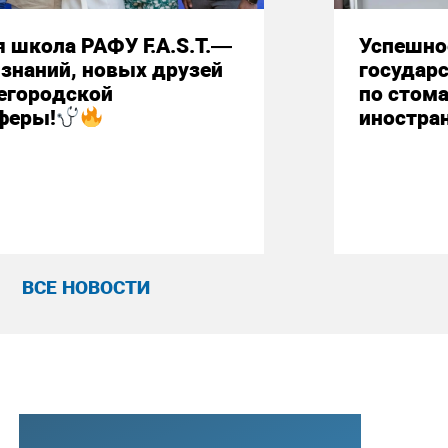
 школа РАФУ F.A.S.T.—
Успешно
знаний, новых друзей
государ
егородской
по стом
феры!
иностра
ВСЕ НОВОСТИ