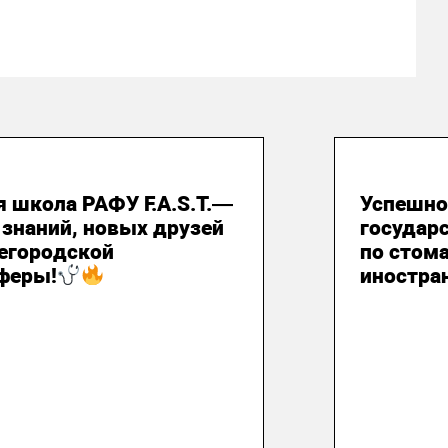
юля 2026
29 июля
я школа РАФУ F.A.S.T.—
Успешно
 знаний, новых друзей
государ
егородской
по стом
феры!
иностра