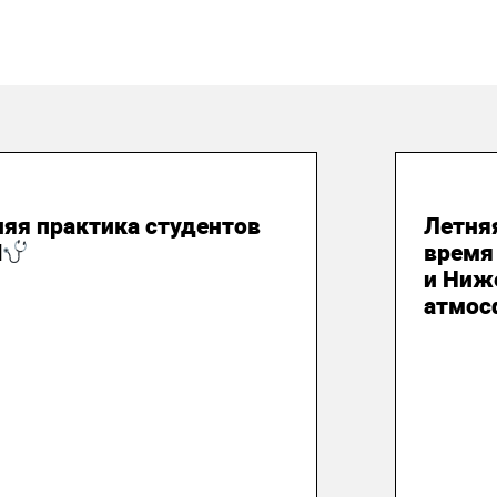
 августа 2026
29 и
яя практика студентов
Летня
М
время
и Ниж
атмос