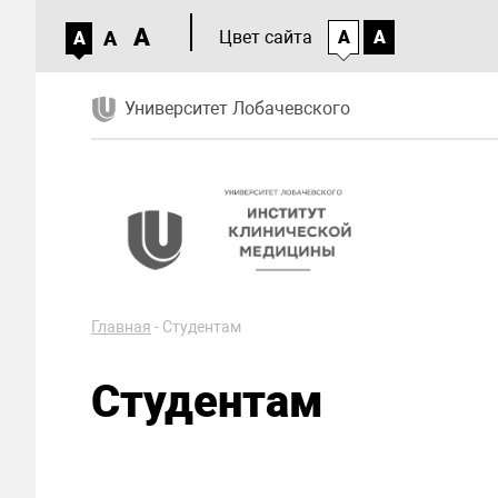
A
A
Цвет сайта
A
A
A
Университет Лобачевского
Главная
-
Студентам
Студентам