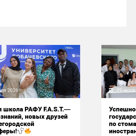
юля 2026
29 июля
 школа РАФУ F.A.S.T.—
Успешно
знаний, новых друзей
государ
егородской
по стом
феры!
иностра