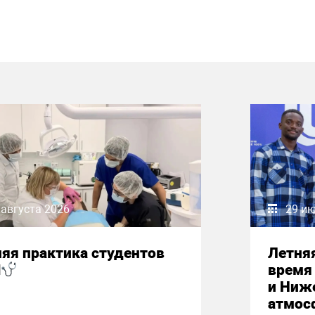
 августа 2026
29 и
яя практика студентов
Летняя
М
время 
и Ниж
атмос