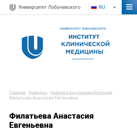
Университет Лобачевского
RU
Главная
-
Кафедры
-
Кафедра внутренних болезней
-
Филатьева Анастасия Евгеньевна
Филатьева Анастасия
Евгеньевна