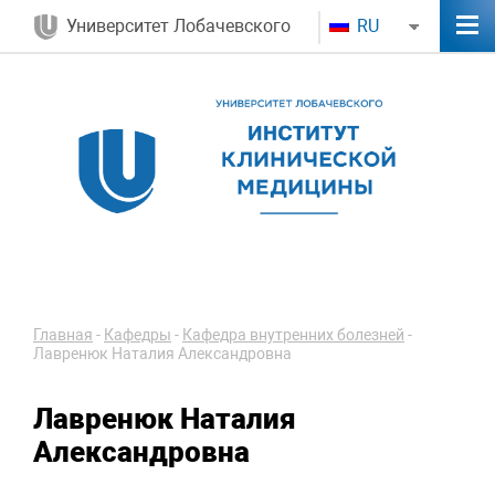
Университет Лобачевского
RU
Главная
-
Кафедры
-
Кафедра внутренних болезней
-
Лавренюк Наталия Александровна
Лавренюк Наталия
Александровна