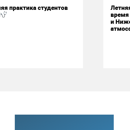
яя практика студентов
Летняя
М
время 
и Ниж
атмос