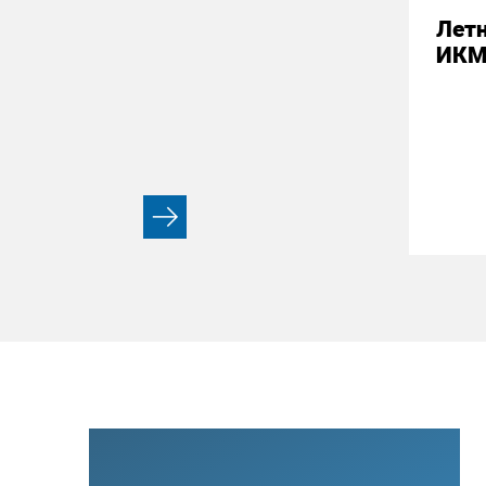
Летн
ИК