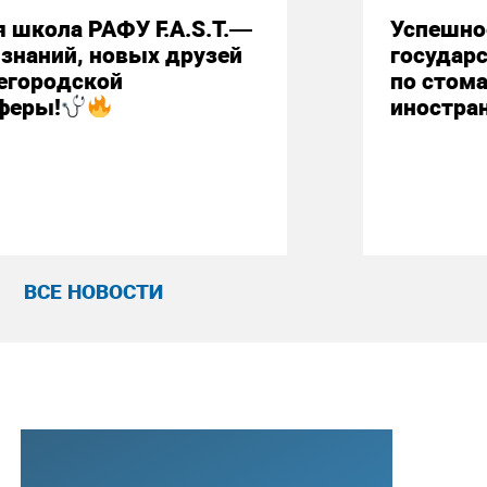
 школа РАФУ F.A.S.T.—
Успешно
знаний, новых друзей
государ
егородской
по стом
феры!
иностра
ВСЕ НОВОСТИ