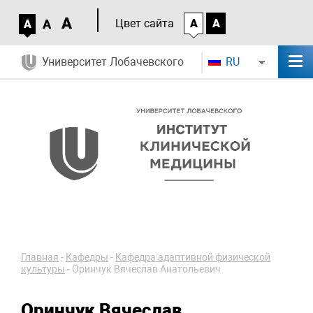
A
A
Цвет сайта
A
A
A
Университет Лобачевского
RU
Главная
-
Кафедры
-
Кафедра адаптивной физической
культуры
-
Оринчук Вячеслав Анатольевич
Оринчук Вячеслав