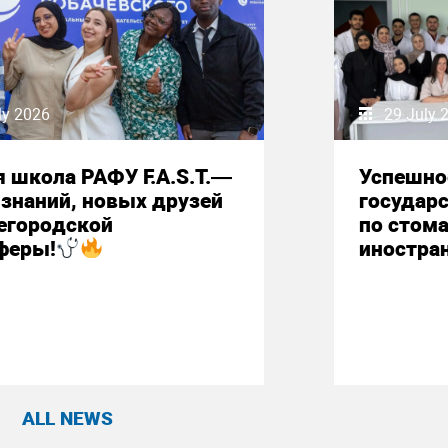
ly 2026
29 July 
 школа РАФУ F.A.S.T.—
Успешно
знаний, новых друзей
государ
егородской
по стом
феры!
иностра
ALL NEWS