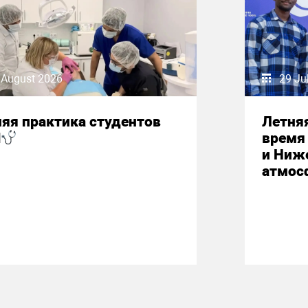
 August 2026
29 Ju
яя практика студентов
Летняя
М
время 
и Ниж
атмос