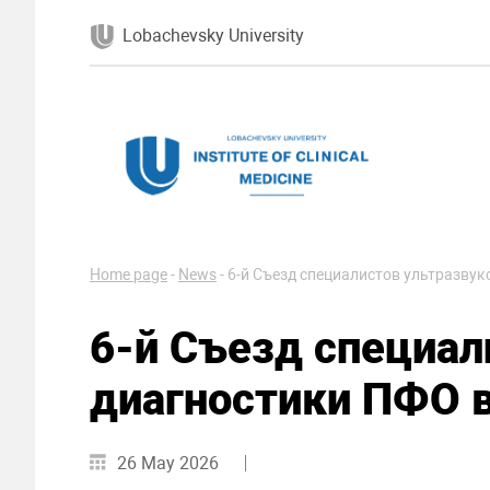
Lobachevsky University
Home page
-
News
-
6-й Съезд специалистов ультразву
6-й Съезд специал
диагностики ПФО в
26 May 2026