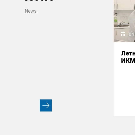
News
04
Летн
ИК