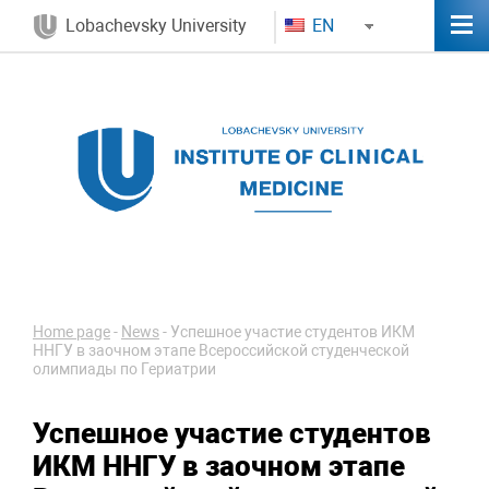
Lobachevsky University
EN
Home page
-
News
-
Успешное участие студентов ИКМ
ННГУ в заочном этапе Всероссийской студенческой
олимпиады по Гериатрии
Успешное участие студентов
ИКМ ННГУ в заочном этапе