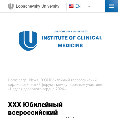
Lobachevsky University
EN
Home page
-
News
-
XXX Юбилейный всероссийский
кардиологический форум с международным участием
«Неделя здорового сердца-2026»
XXX Юбилейный
всероссийский