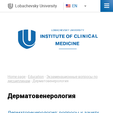
Lobachevsky University
EN
Home page
-
Education
-
Экзаменационные вопросы по
дисциплинам
-
Дерматовенерология
Дерматовенерология
Дерматовенерология: вопросы к зачету